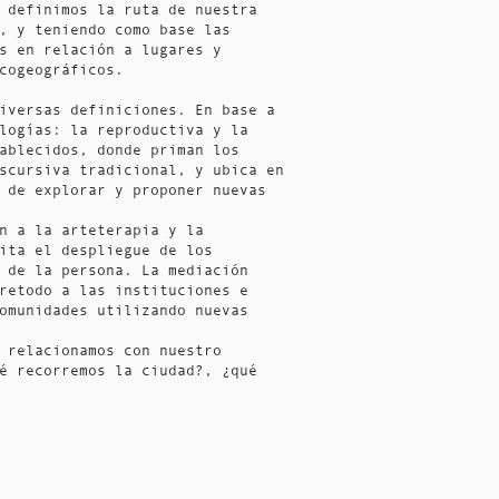
 definimos la ruta de nuestra
, y teniendo como base las
s en relación a lugares y
icogeográficos.
iversas definiciones. En base a
logías: la reproductiva y la
ablecidos, donde priman los
scursiva tradicional, y ubica en
 de explorar y proponer nuevas
n a la arteterapia y la
ita el despliegue de los
 de la persona. La mediación
retodo a las instituciones e
omunidades utilizando nuevas
 relacionamos con nuestro
é recorremos la ciudad?, ¿qué